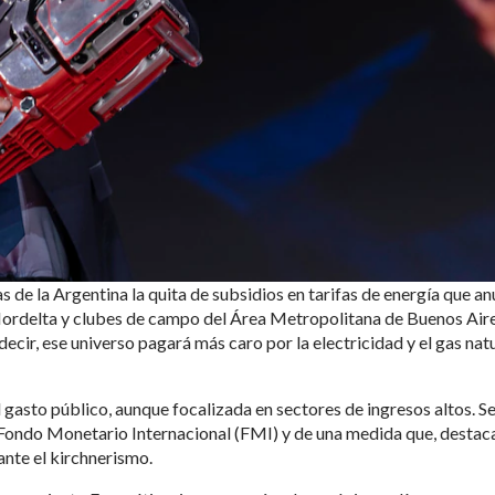
s de la Argentina la quita de subsidios en tarifas de energía que a
Nordelta y clubes de campo del Área Metropolitana de Buenos Air
ecir, ese universo pagará más caro por la electricidad y el gas nat
 gasto público, aunque focalizada en sectores de ingresos altos. Se
 Fondo Monetario Internacional (FMI) y de una medida que, destac
ante el kirchnerismo.