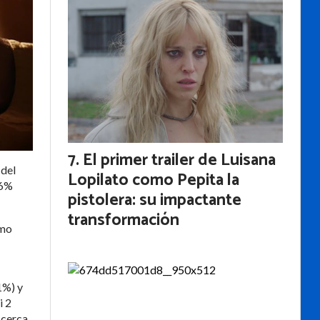
El primer trailer de Luisana
 del
Lopilato como Pepita la
56%
pistolera: su impactante
transformación
omo
1%) y
i 2
 cerca