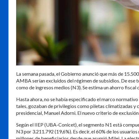
La semana pasada, el Gobierno anunció que más de 15.500 u
AMBA serían excluidos del régimen de subsidios. De ese t
como de ingresos medios (N3). Se estima un ahorro fiscal 
Hasta ahora, no se había especificado el marco normativo
tales, gozaban de privilegios como piletas climatizadas y
presidencial, Manuel Adorni. El nuevo criterio de exclusión 
Según el IIEP (UBA-Conicet), el segmento N1 está compues
N3 por 3.211.792 (19,6%). Es decir, el 60% de los usuarios 
millones de beneficiarios desde que asumió Milei. La electr