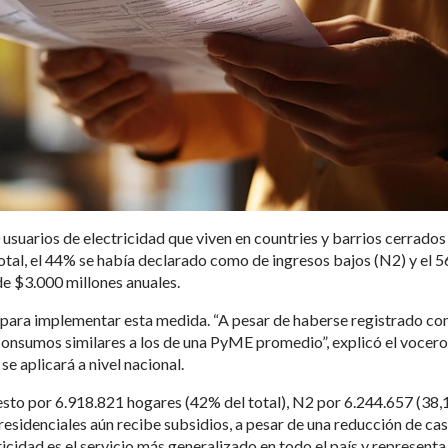
suarios de electricidad que viven en countries y barrios cerrados
otal, el 44% se había declarado como de ingresos bajos (N2) y el 
de $3.000 millones anuales.
 para implementar esta medida. “A pesar de haberse registrado c
 consumos similares a los de una PyME promedio”, explicó el vocero
se aplicará a nivel nacional.
to por 6.918.821 hogares (42% del total), N2 por 6.244.657 (38,
residenciales aún recibe subsidios, a pesar de una reducción de cas
icidad es el servicio más generalizado en todo el país y representa