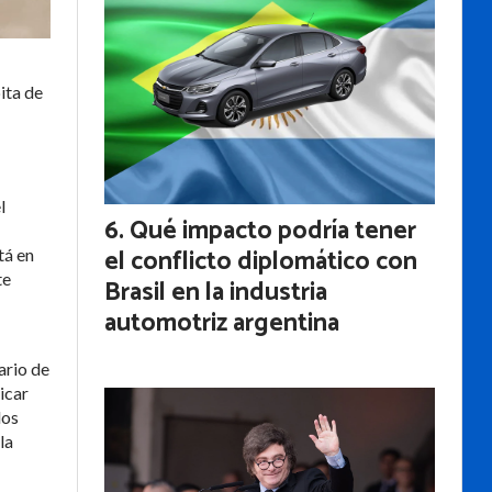
ita de
l
Qué impacto podría tener
el conflicto diplomático con
tá en
te
Brasil en la industria
automotriz argentina
ario de
icar
los
la