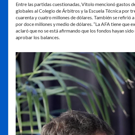
Entre las partidas cuestionadas, Vitolo mencionó gastos d
globales al Colegio de Árbitros y la Escuela Técnica por tr
cuarenta y cuatro millones de dólares. También se refirió 
por doce millones y medio de dólares. “La AFA tiene que ex
aclaró que no se está afirmando que los fondos hayan sido
aprobar los balances.