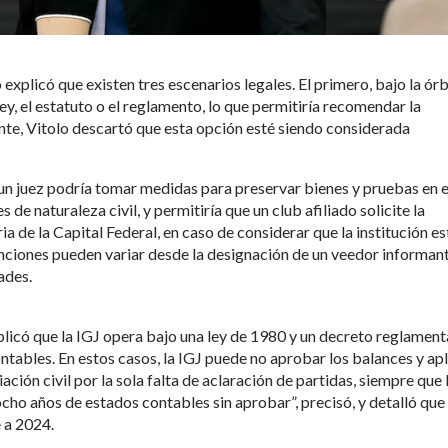
 explicó que existen tres escenarios legales. El primero, bajo la órb
ley, el estatuto o el reglamento, lo que permitiría recomendar la
ante, Vitolo descartó que esta opción esté siendo considerada
un juez podría tomar medidas para preservar bienes y pruebas en e
de naturaleza civil, y permitiría que un club afiliado solicite la
ria de la Capital Federal, en caso de considerar que la institución es
venciones pueden variar desde la designación de un veedor informan
ades.
plicó que la IGJ opera bajo una ley de 1980 y un decreto reglament
ntables. En estos casos, la IGJ puede no aprobar los balances y apl
ación civil por la sola falta de aclaración de partidas, siempre que 
ho años de estados contables sin aprobar”, precisó, y detalló que 
 a 2024.