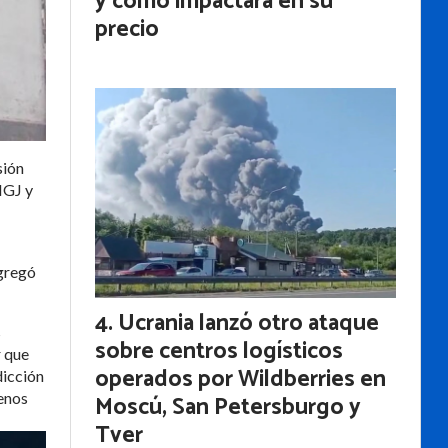
y cómo impactará en su
precio
sión
IGJ y
agregó
Ucrania lanzó otro ataque
s
sobre centros logísticos
r que
operados por Wildberries en
dicción
uenos
Moscú, San Petersburgo y
Tver