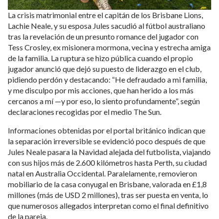
La crisis matrimonial entre el capitán de los Brisbane Lions,
Lachie Neale, y su esposa Jules sacudió al fútbol australiano
tras la revelación de un presunto romance del jugador con
Tess Crosley, ex misionera mormona, vecina y estrecha amiga
de la familia. La ruptura se hizo pública cuando el propio
jugador anunció que dejó su puesto de liderazgo en el club,
pidiendo perdón y destacando: “He defraudado a mi familia,
y me disculpo por mis acciones, que han herido a los más
cercanos a mí —y por eso, lo siento profundamente”, según
declaraciones recogidas por el medio The Sun.
Informaciones obtenidas por el portal británico indican que
la separación irreversible se evidenció poco después de que
Jules Neale pasara la Navidad alejada del futbolista, viajando
con sus hijos más de 2.600 kilómetros hasta Perth, su ciudad
natal en Australia Occidental. Paralelamente, removieron
mobiliario de la casa conyugal en Brisbane, valorada en £1,8
millones (más de USD 2 millones), tras ser puesta en venta, lo
que numerosos allegados interpretan como el final definitivo
de la pareja.