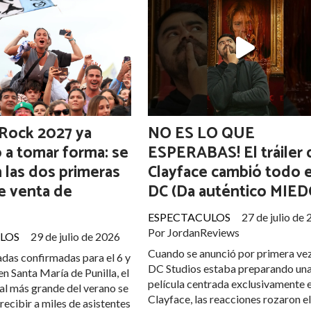
Rock 2027 ya
NO ES LO QUE
a tomar forma: se
ESPERABAS! El tráiler 
 las dos primeras
Clayface cambió todo 
e venta de
DC (Da auténtico MIED
ESPECTACULOS
27 de julio de
Por JordanReviews
LOS
29 de julio de 2026
Cuando se anunció por primera ve
das confirmadas para el 6 y
DC Studios estaba preparando un
en Santa María de Punilla, el
película centrada exclusivamente 
al más grande del verano se
Clayface, las reacciones rozaron e
recibir a miles de asistentes