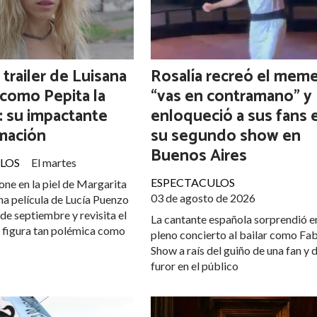
 trailer de Luisana
Rosalía recreó el mem
 como Pepita la
“vas en contramano” y
: su impactante
enloqueció a sus fans 
mación
su segundo show en
Buenos Aires
LOS
El martes
ESPECTACULOS
pone en la piel de Margarita
03 de agosto de 2026
una película de Lucía Puenzo
 de septiembre y revisita el
La cantante española sorprendió e
a figura tan polémica como
pleno concierto al bailar como Fa
Show a raís del guiño de una fan y 
furor en el público