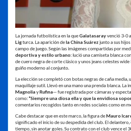
La jornada futbolística en la que
Galatasaray
venció 3-0 
Lig
turca. La aparición de
la China Suárez
junto a sus hijo
campo de juego. Según las imágenes compartidas por medio
deportiva y estilo urbano
: lució una camiseta blanca c
de cuero negra de corte clásico y unos jeans celestes wide 
guiño moderno al conjunto.
La elección se completó con botas negras de caña media, u
maquillaje sutil. Llevó en una mano una prenda blanca. La 
Magnolia
y
Rufina
— fue registrada por cámaras y espectad
como:
“Siempre una diosa ella y que la envidiosa sopo
comentarios recogidos tanto en redes sociales como en me
Cabe destacar que en este marco, la figura de
Mauro Icar
significado el inicio de su despedida del club. El delantero
tiempo, sin anotar goles. Su contrato con el club vence el 