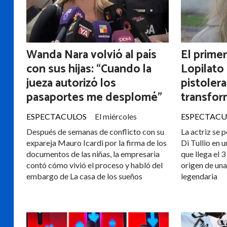
Wanda Nara volvió al país
El primer
con sus hijas: “Cuando la
Lopilato
jueza autorizó los
pistolera
pasaportes me desplomé”
transfor
ESPECTACULOS
El miércoles
ESPECTACU
Después de semanas de conflicto con su
La actriz se 
expareja Mauro Icardi por la firma de los
Di Tullio en 
documentos de las niñas, la empresaria
que llega el 3
contó cómo vivió el proceso y habló del
origen de un
embargo de La casa de los sueños
legendaria