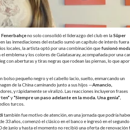
a
Fenerbahçe
no solo consolidó el liderazgo del club en la
Süper
s en las inmediaciones del estadio sumó un capítulo de interés fuera
s locales, la artista optó por una combinación que
fusionó mod
on el emblema y los colores de Galatasaray, acompañada por una c
leg con aberturas y tiras negras que rodean las piernas, lo que apor
n bolso pequeño negro y el cabello lacio, suelto, enmarcando un
imagen de la China caminando junto a sus hijos —
Amancio,
ores, y rápidamente se viralizó. Las reacciones incluyeron frases
rten”
y
“Siempre un paso adelante en la moda. Una genia”
,
dios turcos.
di
también fue motivo de atención, en una jornada que podría habe
, de 33 años, comenzó el clásico en el banco e ingresó en el segundo
30 de junio y hasta el momento no recibió una oferta de renovación 