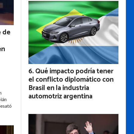
e de
en
Qué impacto podría tener
el conflicto diplomático con
Brasil en la industria
n
automotriz argentina
bián
desató