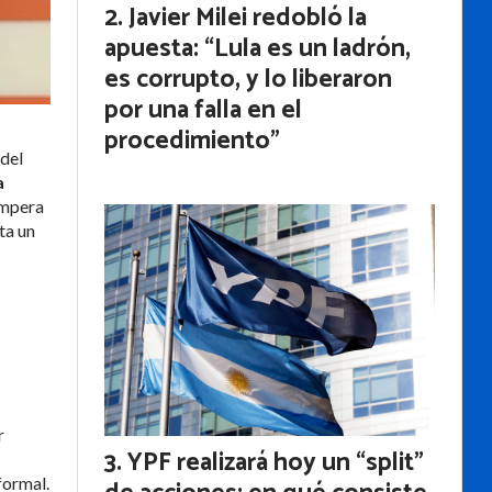
Javier Milei redobló la
apuesta: “Lula es un ladrón,
es corrupto, y lo liberaron
por una falla en el
procedimiento”
 del
a
ampera
ta un
r
YPF realizará hoy un “split”
formal.