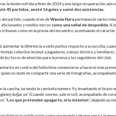
tras la lesión sufrida a fines de 2024 y una larga recuperación, aún 
tó 45 partidos, anotó 16 goles y sumó dos asistencias.
 del partido, cuando el ex de
Wanda Nara
permaneció varios min
r aficionados y medios turcos
como una señal de despedida
. A l
las tribunas como en la previa del encuentro, acentuando el carácter
b aumentar la diferencia a siete puntos respecto a su escolta, cua
 festejo colectivo incluyó a jugadores, cuerpo técnico y familiares, 
de los focos de atención para la prensa y los seguidores del club.
entarios en contra del futbolista comenzaron a hacerse más prese
te quien no dudó en compartir una serie de fotografías, acompañado
n la cancha, luciendo la camiseta número 9 y levantando el brazo e
ce güneş doğar ya” (Cuando sonríes, sale el sol), acompañado de cor
ol: “
Los que pretenden apagarte, ni lo intenten
”, dejando un m
 recibieron la publicación como una muestra de que, pese a la expo