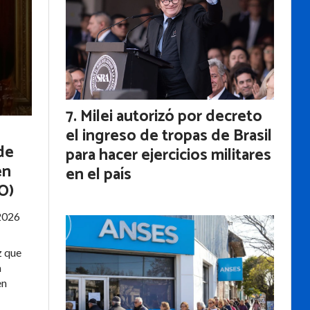
Milei autorizó por decreto
el ingreso de tropas de Brasil
de
para hacer ejercicios militares
en
en el país
O)
 2026
z que
a
en
l