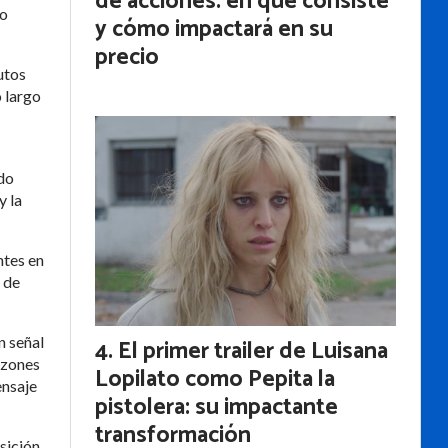
de acciones: en qué consiste
no
y cómo impactará en su
precio
utos
o largo
ndo
y la
ntes en
 de
n señal
El primer trailer de Luisana
azones
Lopilato como Pepita la
ensaje
pistolera: su impactante
transformación
sición