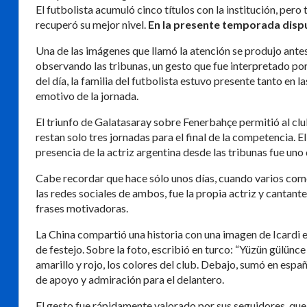
El futbolista acumuló cinco títulos con la institución, pero 
recuperó su mejor nivel.
En la presente temporada dispu
Una de las imágenes que llamó la atención se produjo antes
observando las tribunas, un gesto que fue interpretado po
del día, la familia del futbolista estuvo presente tanto en 
emotivo de la jornada.
El triunfo de Galatasaray sobre Fenerbahçe permitió al clu
restan solo tres jornadas para el final de la competencia. El
presencia de la actriz argentina desde las tribunas fue uno 
Cabe recordar que hace sólo unos días, cuando varios com
las redes sociales de ambos, fue la propia actriz y cantan
frases motivadoras.
La China compartió una historia con una imagen de Icardi e
de festejo. Sobre la foto, escribió en turco: “Yüzün gülün
amarillo y rojo, los colores del club. Debajo, sumó en españ
de apoyo y admiración para el delantero.
El gesto fue rápidamente valorado por sus seguidores, que