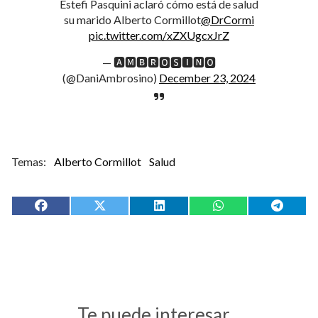
Estefi Pasquini aclaró cómo está de salud
su marido Alberto Cormillot
@DrCormi
pic.twitter.com/xZXUgcxJrZ
— 🅰🅼🅱🆁🅾🆂🅸🅽🅾
(@DaniAmbrosino)
December 23, 2024
Alberto Cormillot
Salud
Te puede interesar