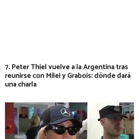
Hasta $16.000 de reintegro: qué
bancos y billeteras te devuelven el
pasaje del subte y colectivo