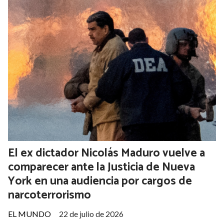
Fujimori asume la presidencia de Perú en
el mismo día en que su padre lo hizo
hace 36 años
EL MUNDO
28 de julio de 2026
La líder de Fuerza Popular se convierte en la primera mujer
elegida por voto popular en la historia del país andino, tras
cuatro intentos y 26 años de espera. Hereda un Perú con
ocho presidentes en una década, homicidios que se
triplicaron y el fenómeno El Niño en el horizonte