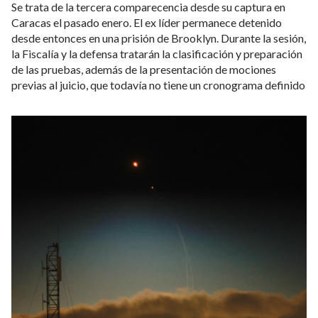
El ex dictador Nicolás Maduro vuelve a
comparecer ante la Justicia de Nueva
York en una audiencia por cargos de
narcoterrorismo
EL MUNDO
22 de julio de 2026
Se trata de la tercera comparecencia desde su captura en
Caracas el pasado enero. El ex líder permanece detenido
desde entonces en una prisión de Brooklyn. Durante la sesión,
la Fiscalía y la defensa tratarán la clasificación y preparación
de las pruebas, además de la presentación de mociones
previas al juicio, que todavía no tiene un cronograma definido