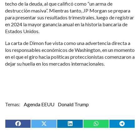
En su análisis, las tasas de interés estarán determinadas por
dos factores clave:
Si el crecimiento económico se desacelera, las tasas de
interés disminuirán
Si la inflación se mantiene alta, las tasas aumentarán
Asimismo, Dimon renovó su llamado a la eliminación del
techo de la deuda, al que calificó como “un arma de
destrucción masiva”. Mientras tanto, JP Morgan se prepara
para presentar sus resultados trimestrales, luego de registrar
en 2024 la mayor ganancia anual en la historia bancaria de
Estados Unidos.
La carta de Dimon fue vista como una advertencia directa a
los responsables económicos de Washington, en un momento