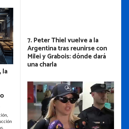
Peter Thiel vuelve a la
Argentina tras reunirse con
Milei y Grabois: dónde dará
una charla
 la
ño
6
ión,
rucción
s,