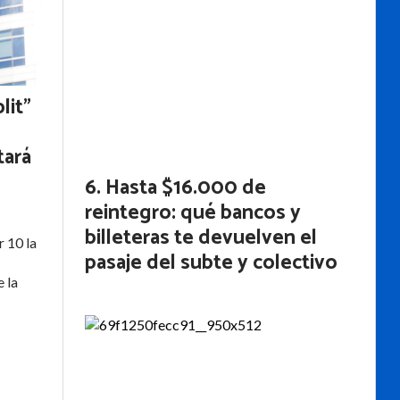
lit”
tará
Hasta $16.000 de
reintegro: qué bancos y
billeteras te devuelven el
 10 la
pasaje del subte y colectivo
e la