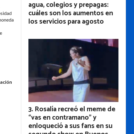
agua, colegios y prepagas:
s
cuáles son los aumentos en
esidad
los servicios para agosto
 moneda
de
Nación
Rosalía recreó el meme de
“vas en contramano” y
enloqueció a sus fans en su