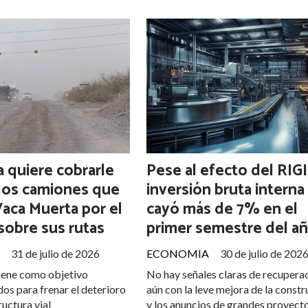
 quiere cobrarle
Pese al efecto del RIGI,
 los camiones que
inversión bruta interna
Vaca Muerta por el
cayó más de 7% en el
sobre sus rutas
primer semestre del a
31 de julio de 2026
ECONOMIA
30 de julio de 202
tiene como objetivo
No hay señales claras de recuperac
os para frenar el deterioro
aún con la leve mejora de la const
ructura vial
y los anuncios de grandes proyecto