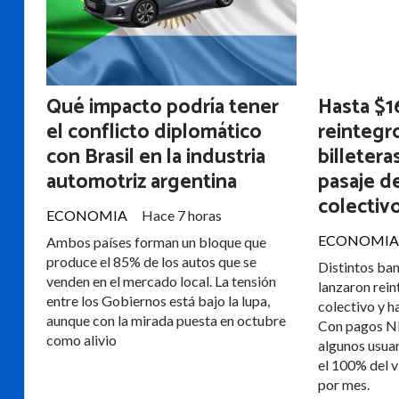
Qué impacto podría tener
Hasta $1
el conflicto diplomático
reintegr
con Brasil en la industria
billetera
automotriz argentina
pasaje d
colectiv
ECONOMIA
Hace 7 horas
ECONOMIA
Ambos países forman un bloque que
produce el 85% de los autos que se
Distintos ban
venden en el mercado local. La tensión
lanzaron rein
entre los Gobiernos está bajo la lupa,
colectivo y h
aunque con la mirada puesta en octubre
Con pagos N
como alivio
algunos usua
el 100% del v
por mes.