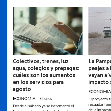
Colectivos, trenes, luz,
La Pampa
agua, colegios y prepagas:
peajes a
cuáles son los aumentos
vayan a 
en los servicios para
impacto 
agosto
ECONOMIA
ECONOMIA
El lunes
El proyecto 
recaudar fond
Desde el sábado ya se incrementó el
de la infraest