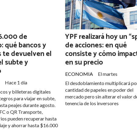
6.000 de
YPF realizará hoy un “sp
o: qué bancos y
de acciones: en qué
s te devuelven el
consiste y cómo impac
el subte y
en su precio
o
ECONOMIA
El martes
Hace 1 día
El desdoblamiento multiplicará por
cantidad de papeles en poder del
cos y billeteras digitales
mercado pero sin alterar el valor d
tegros para viajar en subte,
tenencia de los inversores
asta peajes durante agosto.
FC o QR Transporte,
rios pueden recuperar hasta
iaje y ahorrar hasta $16.000