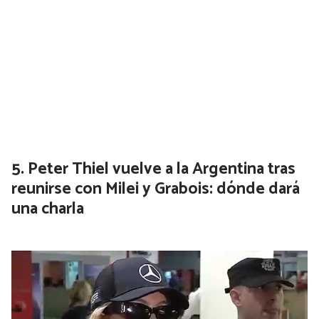
Hasta $16.000 de reintegro: qué
bancos y billeteras te devuelven el
pasaje del subte y colectivo