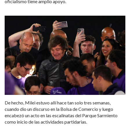
“Sabemos que falta muchísimo, pero vamos en la dirección
correcta. Por eso lo que nosotros le pedimos a los argentinos
es que no aflojen. Estamos a mitad de camino, pero esta vez
el esfuerzo vale la pena, porque todas las variables muestran
que vamos en la dirección correcta. Pero también hay que
tener claro que vos no vas a reconstituir 100 años de
destrucción populista en 2; y en eso hay que decirle la verdad
a la gente”, agregó.
En este marco, el Presidente ya tiene definido el lugar y la
fecha para el cierre de campaña de La Libertad Avanza: será
el 22 de octubre en Córdoba, una provincia en la que el
oficialismo tiene amplio apoyo.