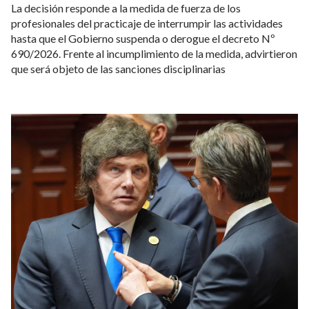
Prefectura Naval intimó a más de 500
trabajadores a levantar el paro que frenó
la actividad en los puertos: hay 140
barcos detenidos
POLITICA
04 de agosto de 2026
La decisión responde a la medida de fuerza de los
profesionales del practicaje de interrumpir las actividades
hasta que el Gobierno suspenda o derogue el decreto Nº
690/2026. Frente al incumplimiento de la medida, advirtieron
que será objeto de las sanciones disciplinarias