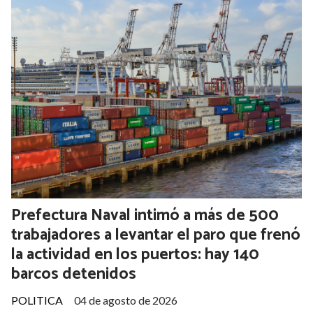
Peter Thiel vuelve a la Argentina tras
reunirse con Milei y Grabois: dónde dará
una charla
POLITICA
El miércoles
El cofundador de PayPal regresa al país para participar de la
cumbre "Vientos de Cambio", en un foro que reunirá a figuras
clave del Gobierno, economistas y empresarios. Su presencia
reaviva la expectativa por un posible nuevo cruce con Javier
Milei y por el peso político y tecnológico de su visita.