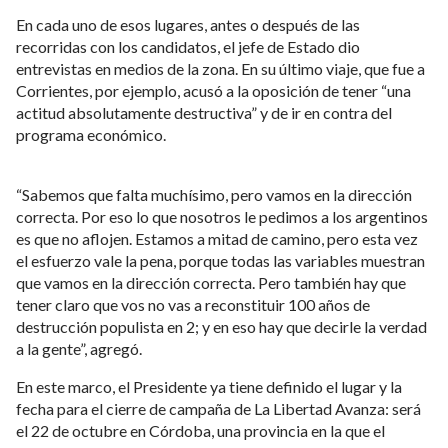
Ya una vez de regreso en Buenos Aires, el Presidente
retomará sus actividades políticas a nivel local, con miras a
las elecciones del 26 de octubre, y el jueves tiene previsto un
nuevo viaje por el interior.
Hasta el momento, el mandatario visitó Chaco, Mendoza,
Santa Fe, Corrientes y Entre Ríos -en la mayoría de ellas se
fotografió con su correspondiente gobernador-, además de
las localidades bonaerenses de San Nicolás y Mar del Plata.
En cada uno de esos lugares, antes o después de las
recorridas con los candidatos, el jefe de Estado dio
entrevistas en medios de la zona. En su último viaje, que fue a
Corrientes, por ejemplo, acusó a la oposición de tener “una
actitud absolutamente destructiva” y de ir en contra del
programa económico.