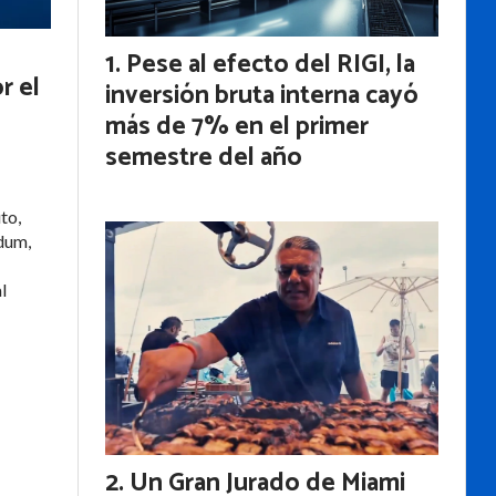
Pese al efecto del RIGI, la
r el
inversión bruta interna cayó
más de 7% en el primer
semestre del año
to,
dum,
s
l
Un Gran Jurado de Miami